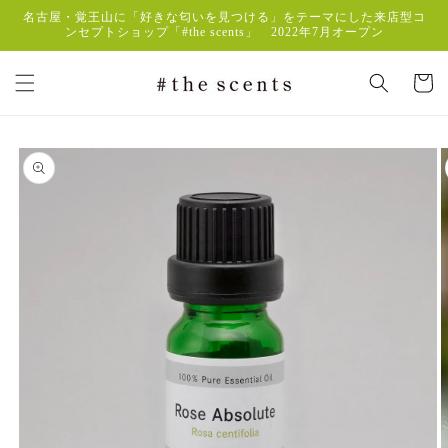
コンテ
名古屋・覚王山に「好きな匂いを見つける」をテーマにした来店型コ
ンツに
ンセプトショップ「#the scents」 2022年7月オープン
進む
カ
ー
ト
商品情
報にス
キップ