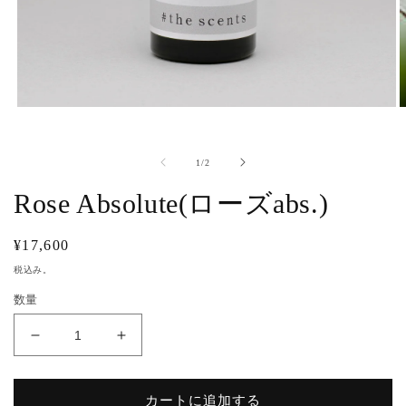
モ
ー
ダ
ル
の
1
/
2
で
Rose Absolute(ローズabs.)
メ
デ
ィ
通
¥17,600
ア
(1)
(
常
税込み。
を
価
開
数量
く
格
Rose
Rose
Absolute(ロ
Absolute(ロ
ー
ー
カートに追加する