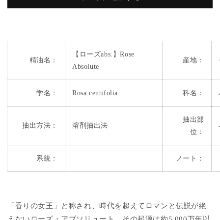
ズ
ズ
abs.)
abs.)
の
の
数
数
量
量
【ローズabs.】Rose
を
を
精油名：
産地：
Absolute
減
増
ら
や
す
す
学名：
Rosa centifolia
科名：
抽出部
抽出方法：
溶剤抽出法
位：
系統：
ノート：
「香りの女王」と称され、時代を超えてロマンと伝説が絶
えないローズ・アブソリュート。その起源は約5,000万年以