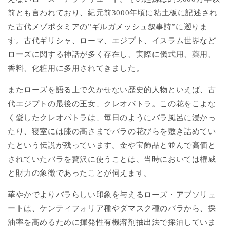
前とも言われており、
紀元前3000年頃に粘土板に記述され
た古代メゾポタミアの”ギルガメッシュ叙事詩”に遡りま
す。古代ギリシャ、ローマ、エジプト、イスラム世界など
ローズに関する神話が多く存在し、実際に儀式用、薬用、
香料、化粧用に多用されてきました。
またローズを語る上で欠かせない歴史的人物といえば、古
代エジプトの最後の王女、クレオパトラ。この花をこよな
く愛したクレオパトラは、毎日のようにバラ風呂に浸かっ
たり、寝室には膝の高さまでバラの花びらを敷き詰めてい
たという伝説が残っています。金や宝飾品と並んで高価と
されていたバラを贅沢に使うことは、当時においては権威
と財力の象徴であったことが伺えます。
華やかでよりバラらしい印象を与えるローズ・アブソリュ
ートは、ケンティフォリア種やダマスク種のバラから、採
油率を高めるために揮発性有機溶剤抽出法で採油していま