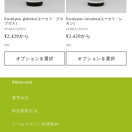
Eucalyptus globulus(ユーカリ・グロ
Eucalyptus citriodora(ユーカリ・レ
ブロス)
モン)
販
#THESCENTS
販
#THESCENTS
売
通
¥2,420から
売
通
¥2,420から
元:
元:
常
常
価
価
格
格
オプションを選択
オプションを選択
#thescents
運営会社
特定商取引法
メールマガジン利用規約