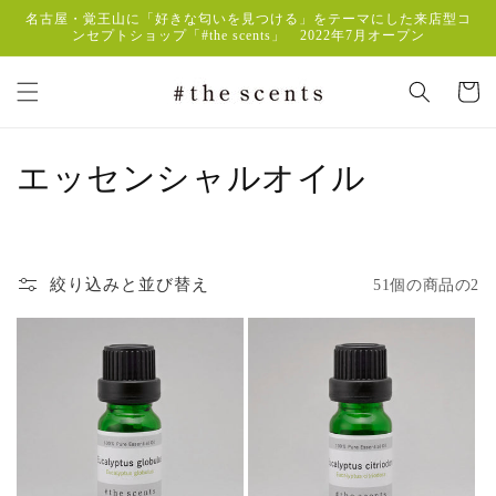
コンテ
名古屋・覚王山に「好きな匂いを見つける」をテーマにした来店型コ
ンツに
ンセプトショップ「#the scents」 2022年7月オープン
進む
カ
ー
ト
コ
エッセンシャルオイル
レ
ク
絞り込みと並び替え
51個の商品の2
シ
ョ
ン
: