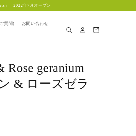
s」 2022年7月オープン
ロ
カ
るご質問)
お問い合わせ
グ
ー
イ
ト
ン
& Rose geranium
ン & ローズゼラ