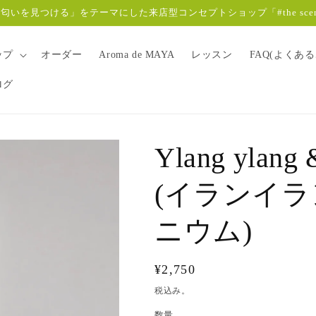
いを見つける」をテーマにした来店型コンセプトショップ「#the scent
ップ
オーダー
Aroma de MAYA
レッスン
FAQ(よくあ
ログ
Ylang ylang 
(イランイラ
ニウム)
通
¥2,750
常
税込み。
価
数量