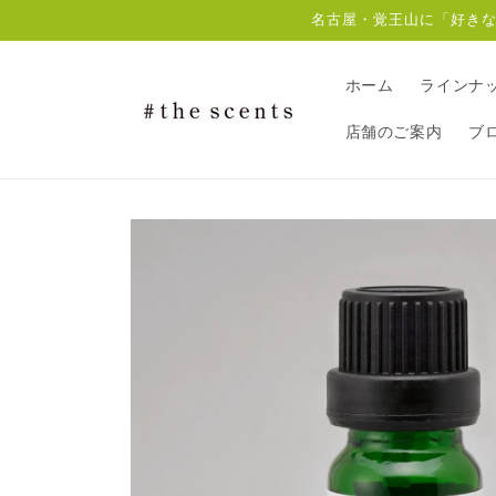
コンテ
名古屋・覚王山に「好きな匂
ンツに
進む
ホーム
ラインナ
店舗のご案内
ブ
商品情
報にス
キップ