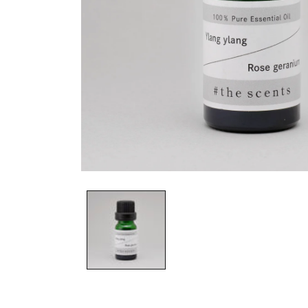
モ
ー
ダ
ル
で
メ
デ
ィ
ア
(1)
を