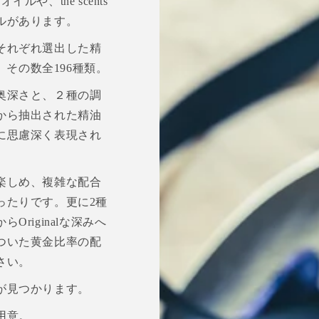
や、the scents
ルがあります。
それぞれ選出した精
。その数全196種類。
奥深さと、２種の調
から抽出された精油
に思慮深く表現され
楽しめ、複雑な配合
ったりです。更に2種
riginalな深みへ
ついた黄金比率の配
さい。
が見つかります。
用意。