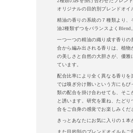
2種類のみを掛け合わせたブレンドオイル
オリジナルの目的別ブレンドオイ
精油の香りの系統の７種類より、
油2種類ずつをバランスよくBlend
一つ一つの精油の織り成す香りの
合から編み出される香りは、植物
の美しさと自然の大胆さが、優雅
ています。
配合比率により全く異なる香りを
では嗅ぎ分け難いという方にもぴ
類の配合を掛け合わせても、そこからO
と誘います。研究を重ね、たどり
合をご自身の感覚でお楽しみくだ
きっとあなたにお気に入りの１本
また目的別のブレンドオイルもご