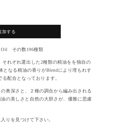
追加する
 Oil
その数
196
種類
、それぞれ選出した
2
種類の精油をを独自の
体となる精油の香りが
Blend
により埋もれす
でる配合となっております。
りの奥深さと、２種の調合から編み出される
精油の美しさと自然の大胆さが、優雅に思慮
に入りを見つけて下さい。