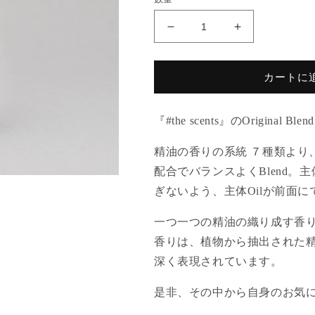
格
Ylang
Ylang
ylang
ylang
&amp;
&amp;
Rose
Rose
カートに
geranium
geranium
(イ
(イ
『
#the scents
』の
Original Blend
ラ
ラ
ン
ン
精油の香りの系統 ７種類より
イ
イ
配合でバランスよく
Blend
。主
ラ
ラ
ぎないよう、主体
ン
ン
Oil
が前面に
&amp;
&amp;
一つ一つの精油の織り成す香
ロ
ロ
ー
ー
香りは、植物から抽出された
ズ
ズ
深く表現されています。
ゼ
ゼ
ラ
ラ
是非、その中から自身のお気
ニ
ニ