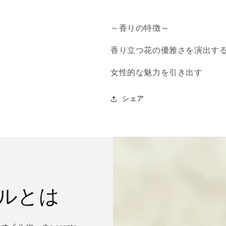
ウ
ウ
ム)
ム)
～香りの特徴～
の
の
数
数
香り立つ花の優雅さを演出す
量
量
を
を
女性的な魅力を引き出す
減
増
ら
や
シェア
す
す
ルとは