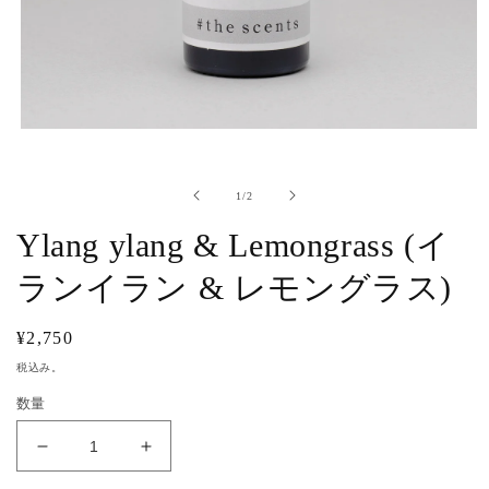
モ
ー
ダ
ル
の
1
/
2
で
Ylang ylang & Lemongrass (イ
メ
デ
ィ
ランイラン & レモングラス)
ア
(1)
を
通
¥2,750
開
常
税込み。
く
価
数量
格
Ylang
Ylang
ylang
ylang