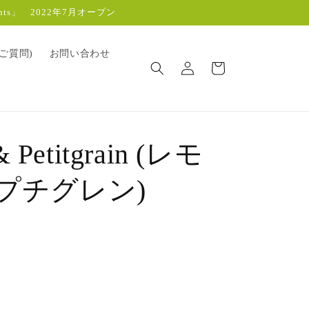
s」 2022年7月オープン
ロ
カ
るご質問)
お問い合わせ
グ
ー
イ
ト
ン
& Petitgrain (レモ
 プチグレン)