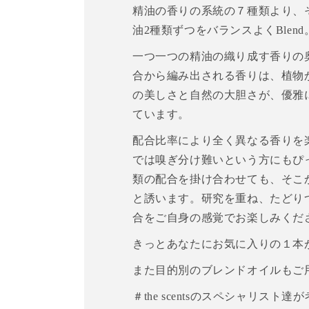
精油の香りの系統の７種類より、
油2種類ずつをバランスよくBlend
一つ一つの精油の織り成す香りの
合から編み出される香りは、植物
の美しさと自然の大胆さが、優雅
ています。
配合比率により全く異なる香りを
では嗅ぎ分け難いという方にもぴ
類の配合を掛け合わせても、そこからO
と誘います。研究を重ね、たどり
合をご自身の感覚でお楽しみくだ
きっとあなたにお気に入りの１本
また目的別のブレンドオイルもご
＃the scentsのスペシャリスト達が考