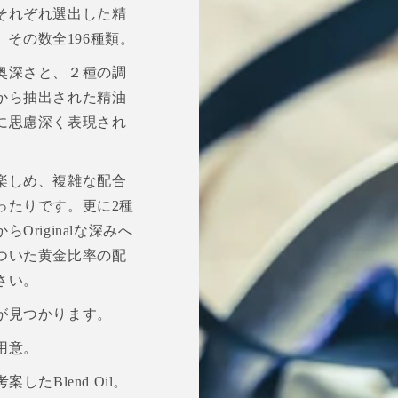
それぞれ選出した精
。その数全196種類。
奥深さと、２種の調
から抽出された精油
に思慮深く表現され
楽しめ、複雑な配合
ったりです。更に2種
riginalな深みへ
ついた黄金比率の配
さい。
が見つかります。
用意。
案したBlend Oil。