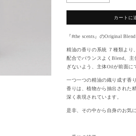
&amp;
&amp;
Petitgrain
Petitgrain
(レ
(レ
カートに
モ
モ
ン
ン
『
#the scents
』の
Original Blend
グ
グ
ラ
ラ
精油の香りの系統 ７種類より
ス
ス
配合でバランスよく
Blend
。主
&amp;
&amp;
ぎないよう、主体
Oil
が前面に
プ
プ
チ
チ
一つ一つの精油の織り成す香
グ
グ
香りは、植物から抽出された
レ
レ
ン)
ン)
深く表現されています。
の
の
是非、その中から自身のお気
数
数
量
量
を
を
減
増