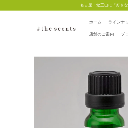
コンテ
名古屋・覚王山に「好きな匂
ンツに
進む
ホーム
ラインナ
店舗のご案内
ブ
商品情
報にス
キップ