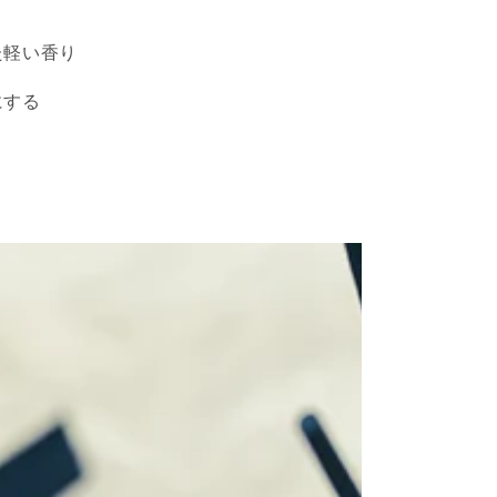
た軽い香り
にする