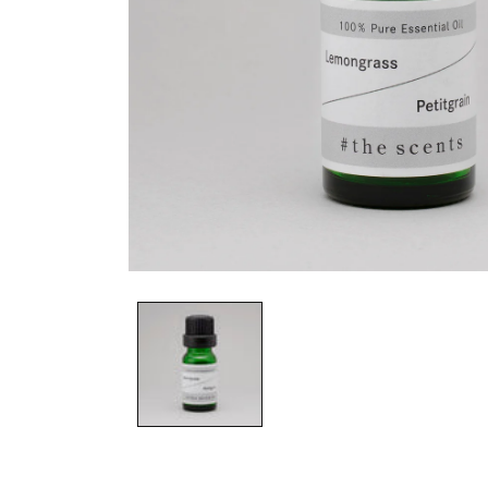
モ
ー
ダ
ル
で
メ
デ
ィ
ア
(1)
を