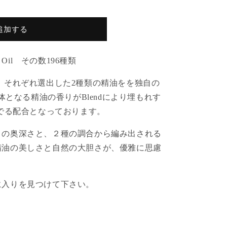
追加する
 Oil
その数
196
種類
、それぞれ選出した
2
種類の精油をを独自の
体となる精油の香りが
Blend
により埋もれす
でる配合となっております。
りの奥深さと、２種の調合から編み出される
精油の美しさと自然の大胆さが、優雅に思慮
に入りを見つけて下さい。