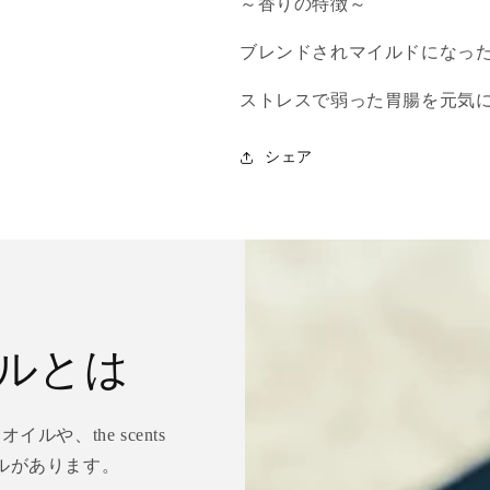
～香りの特徴～
ら
や
す
す
ブレンドされマイルドになっ
ストレスで弱った胃腸を元気
シェア
ルとは
や、the scents
ルがあります。