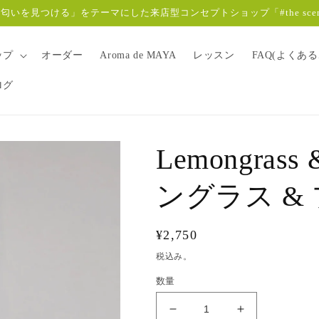
いを見つける」をテーマにした来店型コンセプトショップ「#the scent
ップ
オーダー
Aroma de MAYA
レッスン
FAQ(よくあ
ログ
Lemongrass 
ングラス &
通
¥2,750
常
税込み。
価
数量
格
Lemongrass
Lemongrass